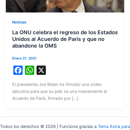
Noticias
La ONU celebra el regreso de los Estados
Unidos al Acuerdo de París y que no
abandone la OMS
Enero 21, 2021
F
W
X
a
h
El presidente Joe Biden ha firmado una orden
c
at
ejecutiva para que su país se una nuevamente al
e
s
Acuerdo de París, firmado por […]
b
A
o
p
o
p
Todos los derechos © 2026 | Funciona gracias a
Tema Astra para