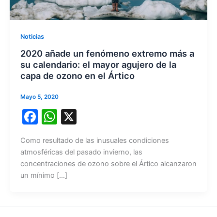
Noticias
2020 añade un fenómeno extremo más a
su calendario: el mayor agujero de la
capa de ozono en el Ártico
Mayo 5, 2020
F
W
X
a
h
Como resultado de las inusuales condiciones
c
at
atmosféricas del pasado invierno, las
e
s
concentraciones de ozono sobre el Ártico alcanzaron
b
A
un mínimo […]
o
p
o
p