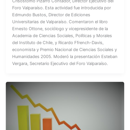
Crisóstomo Pizarro Contador, Director Ejecutivo del
o
p
Foro Valparaíso. Esta actividad fue introducida por
o
p
Edmundo Bustos, Director de Ediciones
k
Universitarias de Valparaíso. Comentaron el libro
Ernesto Ottone, sociólogo y vicepresidente de la
Academia de Ciencias Sociales, Políticas y Morales
del Instituto de Chile, y Ricardo Ffrench-Davis,
economista y Premio Nacional de Ciencias Sociales y
Humanidades 2005. Moderó la presentación Esteban
Vergara, Secretario Ejecutivo del Foro Valparaíso.