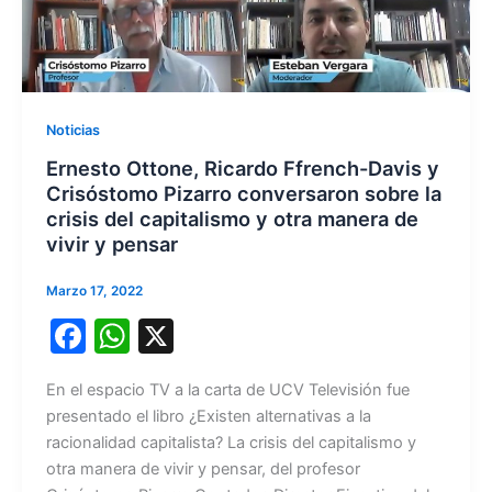
Noticias
Ernesto Ottone, Ricardo Ffrench-Davis y
Crisóstomo Pizarro conversaron sobre la
crisis del capitalismo y otra manera de
vivir y pensar
Marzo 17, 2022
F
W
X
a
h
En el espacio TV a la carta de UCV Televisión fue
c
at
presentado el libro ¿Existen alternativas a la
e
s
racionalidad capitalista? La crisis del capitalismo y
b
A
otra manera de vivir y pensar, del profesor