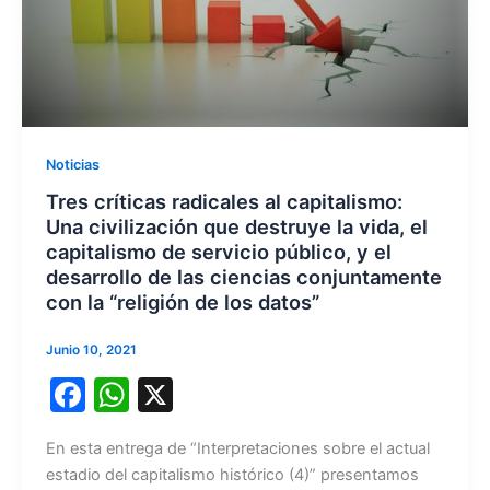
Noticias
Tres críticas radicales al capitalismo:
Una civilización que destruye la vida, el
capitalismo de servicio público, y el
desarrollo de las ciencias conjuntamente
con la “religión de los datos”
Junio 10, 2021
F
W
X
a
h
En esta entrega de “Interpretaciones sobre el actual
c
at
estadio del capitalismo histórico (4)” presentamos