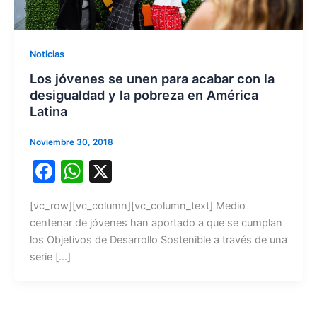
Noticias
Los jóvenes se unen para acabar con la
desigualdad y la pobreza en América
Latina
Noviembre 30, 2018
F
W
X
a
h
[vc_row][vc_column][vc_column_text] Medio
c
at
centenar de jóvenes han aportado a que se cumplan
e
s
los Objetivos de Desarrollo Sostenible a través de una
b
A
serie […]
o
p
o
p