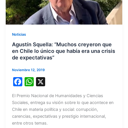
Noticias
Agustín Squella: “Muchos creyeron que
en Chile lo único que había era una crisis
de expectativas”
Noviembre 12, 2019
F
W
X
a
h
El Premio Nacional de Humanidades y Ciencias
c
at
Sociales, entrega su visión sobre lo que acontece en
e
s
Chile en materia política y social: corrupción,
b
A
carencias, expectativas y prestigio internacional,
entre otros temas.
o
p