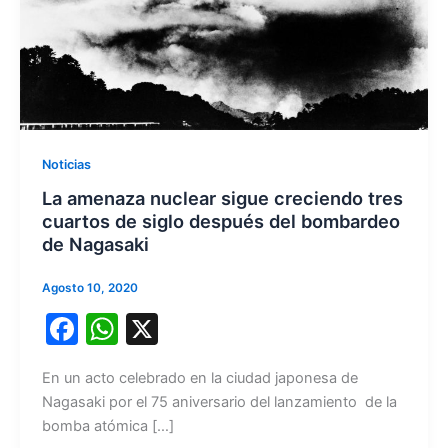
Noticias
La amenaza nuclear sigue creciendo tres
cuartos de siglo después del bombardeo
de Nagasaki
Agosto 10, 2020
F
W
X
a
h
En un acto celebrado en la ciudad japonesa de
c
at
Nagasaki por el 75 aniversario del lanzamiento de la
e
s
bomba atómica […]