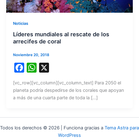
Noticias
Líderes mundiales al rescate de los
arrecifes de coral
Noviembre 20, 2018
F
W
X
a
h
[vc_row][vc_column][vc_column_text] Para 2050 el
c
at
planeta podría despedirse de los corales que apoyan
e
s
a más de una cuarta parte de toda la […]
b
A
o
p
o
p
Todos los derechos © 2026 | Funciona gracias a
Tema Astra para
k
WordPress