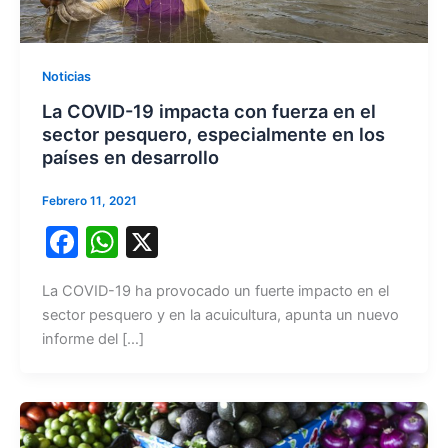
Noticias
La COVID-19 impacta con fuerza en el
sector pesquero, especialmente en los
países en desarrollo
Febrero 11, 2021
F
W
X
a
h
La COVID-19 ha provocado un fuerte impacto en el
c
at
sector pesquero y en la acuicultura, apunta un nuevo
e
s
informe del […]
b
A
o
p
o
p