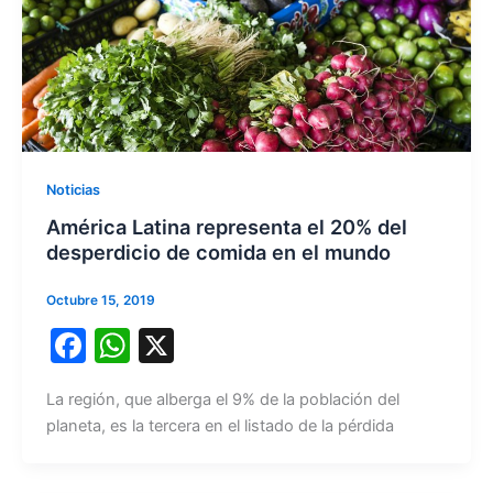
k
Noticias
América Latina representa el 20% del
desperdicio de comida en el mundo
Octubre 15, 2019
F
W
X
a
h
La región, que alberga el 9% de la población del
c
at
planeta, es la tercera en el listado de la pérdida
e
s
b
A