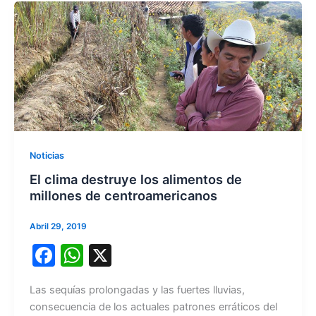
o
p
o
p
k
Noticias
El clima destruye los alimentos de
millones de centroamericanos
Abril 29, 2019
F
W
X
a
h
Las sequías prolongadas y las fuertes lluvias,
c
at
consecuencia de los actuales patrones erráticos del