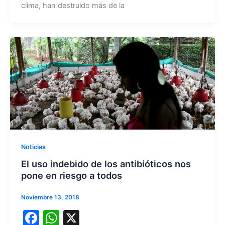
e
s
clima, han destruido más de la
b
A
o
p
o
p
k
Noticias
El uso indebido de los antibióticos nos
pone en riesgo a todos
Noviembre 13, 2018
F
W
X