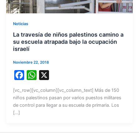
Noticias
La travesía de niños palestinos camino a
su escuela atrapada bajo la ocupación
israelí
Noviembre 22, 2018
F
W
X
a
h
[vc_row][vc_column][vc_column_text] Más de 150
c
at
niños palestinos pasan por varios puestos militares
e
s
de control para llegar a su escuela de primaria. Los
b
A
[…]
o
p
o
p