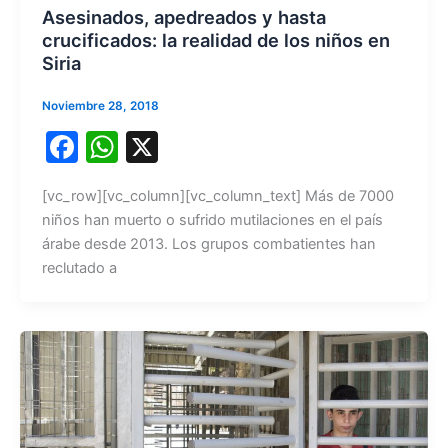
Asesinados, apedreados y hasta
crucificados: la realidad de los niños en
Siria
Noviembre 28, 2018
F
W
X
a
h
[vc_row][vc_column][vc_column_text] Más de 7000
c
at
niños han muerto o sufrido mutilaciones en el país
e
s
árabe desde 2013. Los grupos combatientes han
b
A
reclutado a
o
p
o
p
k