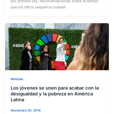
por primera vez, recomendaciones sobre el tiempo
e
s
que los niños pequeños pueden
b
A
o
p
o
p
k
Noticias
Los jóvenes se unen para acabar con la
desigualdad y la pobreza en América
Latina
Noviembre 30, 2018