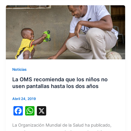
o
p
o
p
k
Noticias
La OMS recomienda que los niños no
usen pantallas hasta los dos años
Abril 24, 2019
F
W
X
a
h
La Organización Mundial de la Salud ha publicado,
c
at