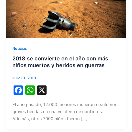
Noticias
2018 se convierte en el año con más
niños muertos y heridos en guerras
Julio 31, 2019
F
W
X
a
h
El año pasado, 12.000 menores murieron o sufrieron
c
at
graves heridas en una veintena de conflictos.
e
s
Además, otros 7000 niños fueron […]
b
A