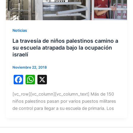
Noticias
La travesía de niños palestinos camino a
su escuela atrapada bajo la ocupación
israelí
Noviembre 22, 2018
F
W
X
a
h
[vc_row][vc_column][vc_column_text] Más de 150
c
at
niños palestinos pasan por varios puestos militares
e
s
de control para llegar a su escuela de primaria. Los
b
A
o
p