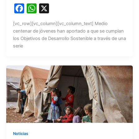
F
W
X
a
h
[vc_row][vc_column][vc_column_text] Medio
c
at
centenar de jóvenes han aportado a que se cumplan
e
s
los Objetivos de Desarrollo Sostenible a través de una
b
A
serie
o
p
o
p
k
Noticias