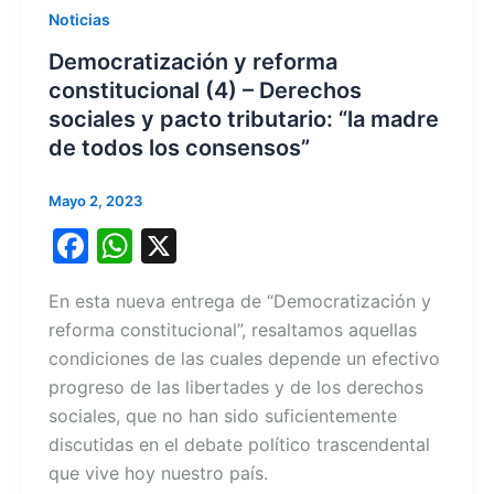
Noticias
Democratización y reforma
constitucional (4) – Derechos
sociales y pacto tributario: “la madre
de todos los consensos”
Mayo 2, 2023
F
W
X
a
h
En esta nueva entrega de “Democratización y
c
at
reforma constitucional”, resaltamos aquellas
e
s
condiciones de las cuales depende un efectivo
b
A
progreso de las libertades y de los derechos
o
p
sociales, que no han sido suficientemente
discutidas en el debate político trascendental
o
p
que vive hoy nuestro país.
k