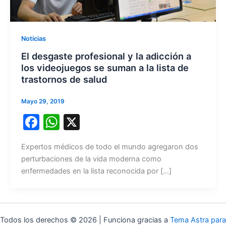
Noticias
El desgaste profesional y la adicción a
los videojuegos se suman a la lista de
trastornos de salud
Mayo 29, 2019
F
W
X
a
h
Expertos médicos de todo el mundo agregaron dos
c
at
perturbaciones de la vida moderna como
e
s
enfermedades en la lista reconocida por […]
b
A
o
p
o
p
Todos los derechos © 2026 | Funciona gracias a
Tema Astra para