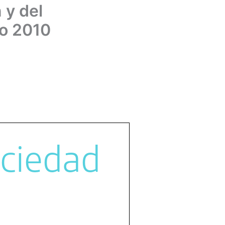
 y del
so 2010