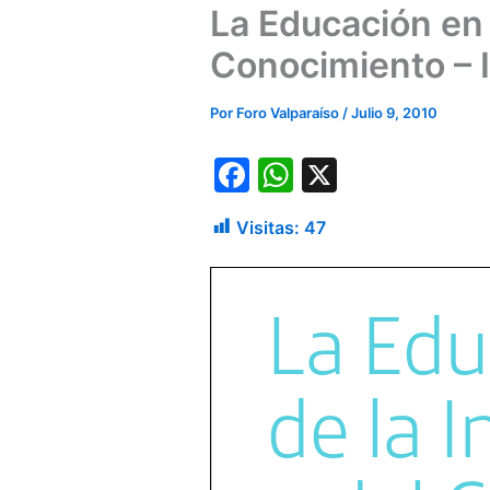
La Educación en 
Conocimiento – I
Por
Foro Valparaíso
/
Julio 9, 2010
F
W
X
a
h
Visitas:
47
c
at
e
s
b
A
o
p
o
p
k