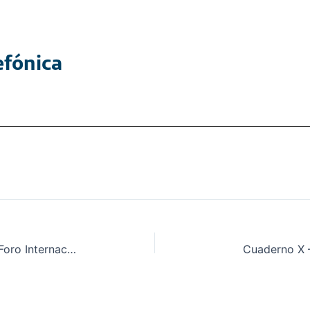
Globalización y justicia social – I Foro Internacional Valparaíso 2008
Cuaderno X –