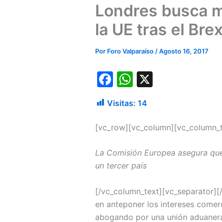
Londres busca m
la UE tras el Brex
Por
Foro Valparaíso
/
Agosto 16, 2017
F
W
X
a
h
Visitas:
14
c
at
e
s
[vc_row][vc_column][vc_column_t
b
A
La Comisión Europea asegura que
o
p
un tercer país
o
p
k
[/vc_column_text][vc_separator]
en anteponer los intereses comerc
abogando por una unión aduanera 