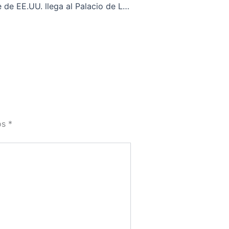
Vicepresidente de EE.UU. llega al Palacio de La Moneda para sostener encuentro con Bachelet
os
*