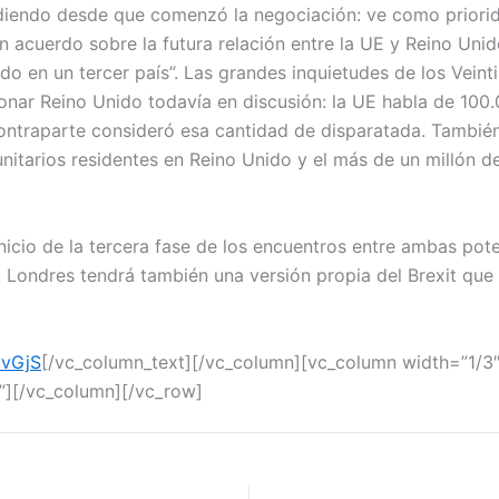
ndiendo desde que comenzó la negociación: ve como priori
Un acuerdo sobre la futura relación entre la UE y Reino Uni
o en un tercer país”. Las grandes inquietudes de los Veintis
bonar Reino Unido todavía en discusión: la UE habla de 100.
ontraparte consideró esa cantidad de disparatada. Tambié
itarios residentes en Reino Unido y el más de un millón de
inicio de la tercera fase de los encuentros entre ambas po
sí, Londres tendrá también una versión propia del Brexit q
ZvGjS
[/vc_column_text][/vc_column][vc_column width=”1/3
r”][/vc_column][/vc_row]