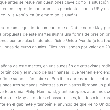
 que antes se resuelvan cuestiones clave como la situación
do en concepto de compromisos pendientes con la UE y un a
ánico) y la República (miembro de la Unión).
bjeto de un segundo documento que el Gobierno de May publ
 propuesta de este martes ilustra una forma de presión br
ones comerciales bilaterales. Reino Unido “vende (a los to
millones de euros anuales. Ellos nos venden por valor de 2
 mañana de este martes, en una sucesión de entrevistas rad
 británicos y el mundo de las finanzas, que vienen ejerciend
ifique su posición sobre el Brexit. La aprensión del secto
hace tres semanas, mientras sus ministros libraban un pulso
e Economía, Philip Hammond, y antieuropeos acérrimos com
retorno de May a Londres el pasado lunes, los dos ministros
nte en el gabinete y también el anuncio de que Reino Unid