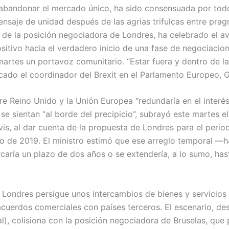
bandonar el mercado único, ha sido consensuada por todos
ensaje de unidad después de las agrias trifulcas entre pra
z de la posición negociadora de Londres, ha celebrado el a
tivo hacia el verdadero inicio de una fase de negociacion
martes un portavoz comunitario. “Estar fuera y dentro de l
iticado el coordinador del Brexit en el Parlamento Europeo, 
e Reino Unido y la Unión Europea “redundaría en el interés 
e sientan “al borde del precipicio”, subrayó este martes el
avis, al dar cuenta de la propuesta de Londres para el perio
zo de 2019. El ministro estimó que ese arreglo temporal —ha
caría un plazo de dos años o se extendería, a lo sumo, has
e Londres persigue unos intercambios de bienes y servicios c
cuerdos comerciales con países terceros. El escenario, d
al), colisiona con la posición negociadora de Bruselas, que