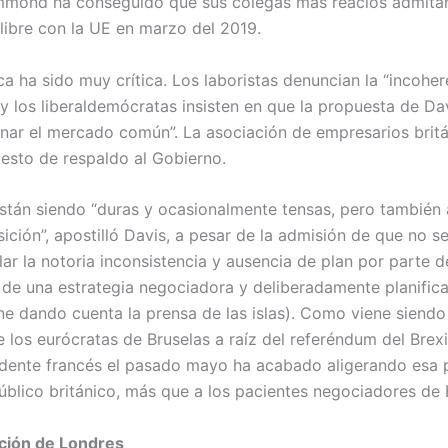
mmond ha conseguido que sus colegas más reacios admitan
 libre con la UE en marzo del 2019.
ica ha sido muy crítica. Los laboristas denuncian la “incohe
 y los liberaldemócratas insisten en que la propuesta de Dav
r el mercado común”. La asociación de empresarios británic
gesto de respaldo al Gobierno.
stán siendo “duras y ocasionalmente tensas, pero también 
ión”, apostilló Davis, a pesar de la admisión de que no se
lar la notoria inconsistencia y ausencia de plan por parte d
de una estrategia negociadora y deliberadamente planificad
ne dando cuenta la prensa de las islas). Como viene siendo 
os eurócratas de Bruselas a raíz del referéndum del Brexit,
nte francés el pasado mayo ha acabado aligerando esa p
úblico británico, más que a los pacientes negociadores de 
ición de Londres