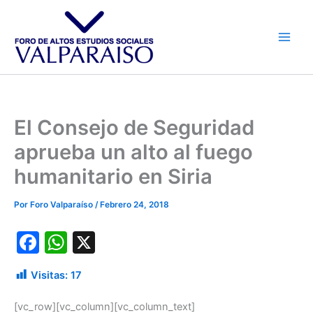
Ir
al
contenido
El Consejo de Seguridad
aprueba un alto al fuego
humanitario en Siria
Por
Foro Valparaíso
/
Febrero 24, 2018
F
W
X
a
h
Visitas:
17
c
at
e
s
[vc_row][vc_column][vc_column_text]