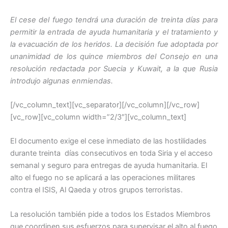
b
A
El cese del fuego tendrá una duración de treinta días para
o
p
permitir la entrada de ayuda humanitaria y el tratamiento y
o
p
la evacuación de los heridos. La decisión fue adoptada por
unanimidad de los quince miembros del Consejo en una
k
resolución redactada por Suecia y Kuwait, a la que Rusia
introdujo algunas enmiendas.
[/vc_column_text][vc_separator][/vc_column][/vc_row]
[vc_row][vc_column width=”2/3″][vc_column_text]
El documento exige el cese inmediato de las hostilidades
durante treinta días consecutivos en toda Siria y el acceso
semanal y seguro para entregas de ayuda humanitaria. El
alto el fuego no se aplicará a las operaciones militares
contra el ISIS, Al Qaeda y otros grupos terroristas.
La resolución también pide a todos los Estados Miembros
que coordinen sus esfuerzos para supervisar el alto al fuego