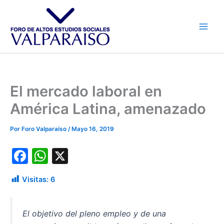
Ir
al
contenido
El mercado laboral en
América Latina, amenazado
Por
Foro Valparaíso
/
Mayo 16, 2019
F
W
X
a
h
Visitas:
6
c
at
e
s
El objetivo del pleno empleo y de una
b
A