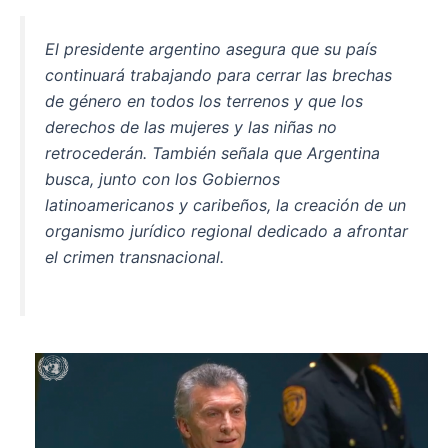
e
s
El presidente argentino asegura que su país
b
A
continuará trabajando para cerrar las brechas
o
p
de género en todos los terrenos y que los
o
p
derechos de las mujeres y las niñas no
k
retrocederán. También señala que Argentina
busca, junto con los Gobiernos
latinoamericanos y caribeños, la creación de un
organismo jurídico regional dedicado a afrontar
el crimen transnacional.