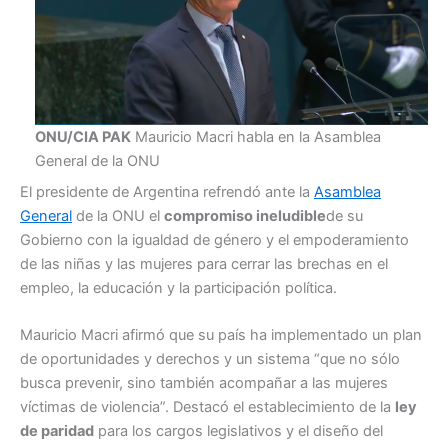
ONU/CIA PAK
Mauricio Macri habla en la Asamblea
General de la ONU
El presidente de Argentina refrendó ante la
Asamblea
General
de la ONU el
compromiso ineludible
de su
Gobierno con la igualdad de género y el empoderamiento
de las niñas y las mujeres para cerrar las brechas en el
empleo, la educación y la participación política.
Mauricio Macri afirmó que su país ha implementado un plan
de oportunidades y derechos y un sistema “que no sólo
busca prevenir, sino también acompañar a las mujeres
víctimas de violencia”. Destacó el establecimiento de la
ley
de paridad
para los cargos legislativos y el diseño del