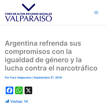
Ir
al
contenido
Argentina refrenda sus
compromisos con la
igualdad de género y la
lucha contra el narcotráfico
Por
Foro Valparaíso
/
Septiembre 27, 2019
F
W
X
a
h
Visitas:
14
c
at