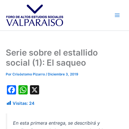
Ir
al
contenido
Serie sobre el estallido
social (1): El saqueo
Por
Crisóstomo Pizarro
/
Diciembre 3, 2019
F
W
X
a
h
Visitas:
24
c
at
e
s
En esta primera entrega, se describirá y
b
A