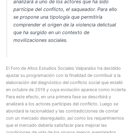
analizará a uno de los actores que ha sido
o
p
partícipe del conflicto, el saqueador. Para ello
o
p
se propone una tipología que permitiría
k
comprender el origen de la violencia delictual
que ha surgido en un contexto de
movilizaciones sociales.
El Foro de Altos Estudios Sociales Valparaíso ha decidido
ajustar su programación con la finalidad de contribuir a la
elaboración del diagnóstico del conflicto social que estalló
en octubre de 2019 y cuya evolución aparece como incierta.
Para este efecto, en una primera fase se describirá y
analizará a los actores partícipes del conflicto. Luego se
abordará la racionalidad y las contradicciones de contar
con un mercado desregulado, así como los requerimientos
que el mercado debería satisfacer para mejorar las
condiciones de vida de los grupos menos aventajados.