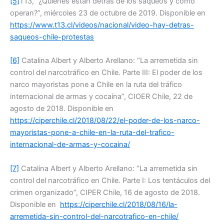
[5]
T13, “¿Quiénes están detrás de los saqueos y cómo
operan?”, miércoles 23 de octubre de 2019. Disponible en
https://www.t13.cl/videos/nacional/video-hay-detras-
saqueos-chile-protestas
[6]
Catalina Albert y Alberto Arellano: “La arremetida sin
control del narcotráfico en Chile. Parte III: El poder de los
narco mayoristas pone a Chile en la ruta del tráfico
internacional de armas y cocaína”, CIOER Chile, 22 de
agosto de 2018. Disponible en
https://ciperchile.cl/2018/08/22/el-poder-de-los-narco-
mayoristas-pone-a-chile-en-la-ruta-del-trafico-
internacional-de-armas-y-cocaina/
[7]
Catalina Albert y Alberto Arellano: “La arremetida sin
control del narcotráfico en Chile. Parte I: Los tentáculos del
crimen organizado”, CIPER Chile, 16 de agosto de 2018.
Disponible en
https://ciperchile.cl/2018/08/16/la-
arremetida-sin-control-del-narcotrafico-en-chile/