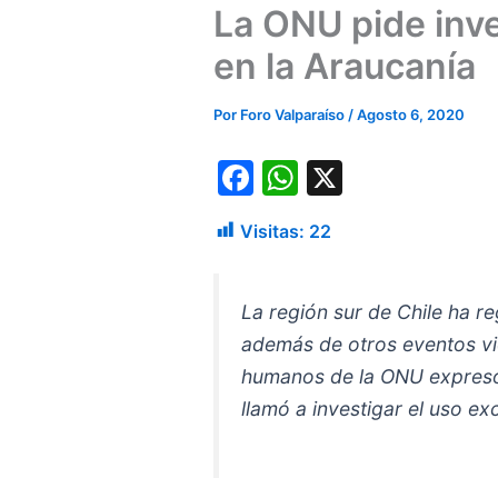
La ONU pide inve
en la Araucanía
Por
Foro Valparaíso
/
Agosto 6, 2020
F
W
X
a
h
Visitas:
22
c
at
e
s
b
A
La región sur de Chile ha r
además de otros eventos vi
o
p
humanos de la ONU expresó 
o
p
llamó a investigar el uso ex
k