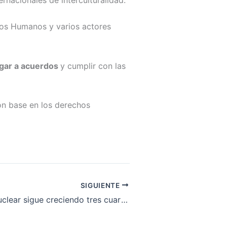
ernacionales de interculturalidad.
chos Humanos y varios actores
egar a acuerdos
y cumplir con las
on base en los derechos
SIGUIENTE
La amenaza nuclear sigue creciendo tres cuartos de siglo después del bombardeo de Nagasaki