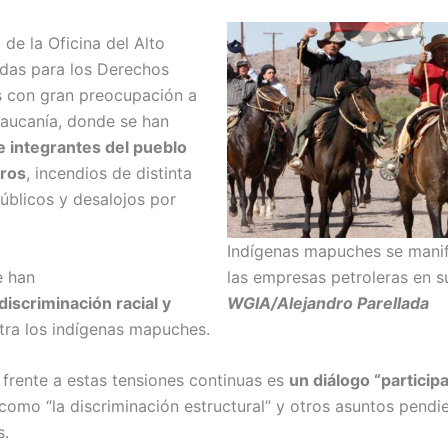
de la Oficina del Alto
das para los Derechos
s con gran preocupación a
Araucanía, donde se han
 integrantes del pueblo
eros
, incendios de distinta
úblicos y desalojos por
Indígenas mapuches se manife
e han
las empresas petroleras en su
discriminación racial y
WGIA/Alejandro Parellada
tra los indígenas mapuches.
 frente a estas tensiones continuas es
un diálogo “particip
como “la discriminación estructural” y otros asuntos pendi
s.