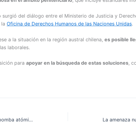
giosa en el ámbito penitenciario
, que incluye estándares int
surgió del diálogo entre el Ministerio de Justicia y Dere
a la
Oficina de Derechos Humanos de las Naciones Unidas
.
se a la situación en la región austral chilena,
es posible ll
las laborales.
osición para
apoyar en la búsqueda de estas soluciones
, c
A 75 años del lanzamiento de la bomba atómica sobre Hiroshima, el mundo aún no elimina las armas nucleares