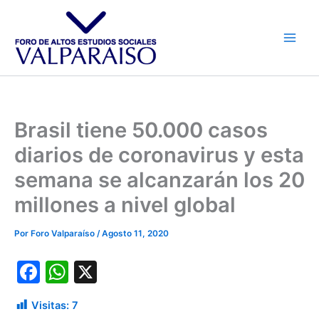
Ir
al
contenido
Brasil tiene 50.000 casos
diarios de coronavirus y esta
semana se alcanzarán los 20
millones a nivel global
Por
Foro Valparaíso
/
Agosto 11, 2020
F
W
X
a
h
Visitas:
7
c
at