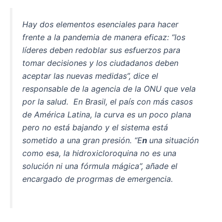
e
s
Hay dos elementos esenciales para hacer
b
A
frente a la pandemia de manera eficaz: “los
o
p
líderes deben redoblar sus esfuerzos para
o
p
tomar decisiones y los ciudadanos deben
k
aceptar las nuevas medidas”, dice el
responsable de la agencia de la ONU que vela
por la salud. En Brasil, el país con más casos
de América Latina, la curva es un poco plana
pero no está bajando y el sistema está
sometido a una gran presión. “E
n
una situación
como esa, la hidroxicloroquina no es una
solución ni una fórmula mágica”, añade el
encargado de progrmas de emergencia.