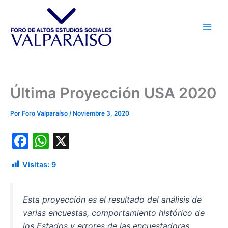
Ir
al
contenido
Última Proyección USA 2020
Por
Foro Valparaíso
/
Noviembre 3, 2020
F
W
X
a
h
Visitas:
9
c
at
e
s
Esta proyección es el resultado del análisis de
b
A
varias encuestas, comportamiento histórico de
o
p
los Estados y errores de las encuestadoras.