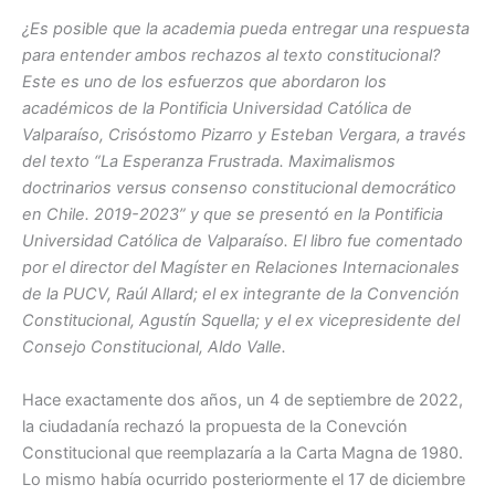
e
s
¿Es posible que la academia pueda entregar una respuesta
para entender ambos rechazos al texto constitucional?
b
A
Este es uno de los esfuerzos que abordaron los
o
p
académicos de la Pontificia Universidad Católica de
o
p
Valparaíso, Crisóstomo Pizarro y Esteban Vergara, a través
del texto “La Esperanza Frustrada. Maximalismos
k
doctrinarios versus consenso constitucional democrático
en Chile. 2019-2023” y que se presentó en la Pontificia
Universidad Católica de Valparaíso. El libro fue comentado
por el director del Magíster en Relaciones Internacionales
de la PUCV, Raúl Allard; el ex integrante de la Convención
Constitucional, Agustín Squella; y el ex vicepresidente del
Consejo Constitucional, Aldo Valle.
Hace exactamente dos años, un 4 de septiembre de 2022,
la ciudadanía rechazó la propuesta de la Conevción
Constitucional que reemplazaría a la Carta Magna de 1980.
Lo mismo había ocurrido posteriormente el 17 de diciembre