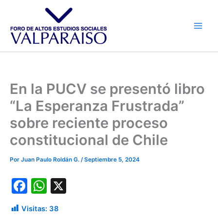
Ir
al
contenido
En la PUCV se presentó libro
“La Esperanza Frustrada”
sobre reciente proceso
constitucional de Chile
Por
Juan Paulo Roldán G.
/
Septiembre 5, 2024
F
W
X
a
h
Visitas:
38
c
at