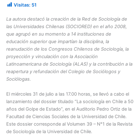
a
h
Visitas:
51
c
at
e
s
La autora destacó la creación de la Red de Sociología de
las Universidades Chilenas (SOCIORED) en el año 2008,
b
A
que agrupó en su momento a 14 instituciones de
o
p
educación superior que impartían la disciplina, la
o
p
reanudación de los Congresos Chilenos de Sociología, la
proyección y vinculación con la Asociación
k
Latinoamericana de Sociología (ALAS) y la contribución a la
reapertura y refundación del Colegio de Sociólogos y
Sociólogas.
El miércoles 31 de julio a las 17.00 horas, se llevó a cabo el
lanzamiento del dossier titulado “La sociología en Chile a 50
años del Golpe de Estado”, en el Auditorio Pedro Ortiz de la
Facultad de Ciencias Sociales de la Universidad de Chile.
Este dossier corresponde al Volumen 39 – N°1 de la Revista
de Sociología de la Universidad de Chile.