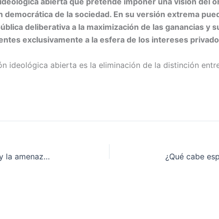
ideológica abierta que pretende imponer una visión del or
ón democrática de la sociedad. En su versión extrema pue
blica deliberativa a la maximización de las ganancias y su
entes exclusivamente a la esfera de los intereses privad
n ideológica abierta es la eliminación de la distinción entr
Energía solar, la ventaja de Chile y la amenazas que vienen