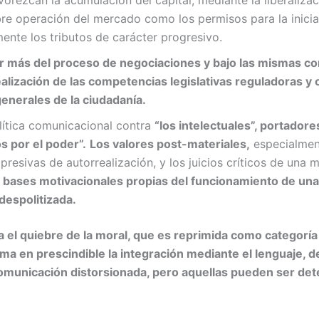
vorezcan la acumulación del capital, mediante la liberaliza
ibre operación del mercado como los permisos para la inic
ente los tributos de carácter progresivo.
r más del proceso de negociaciones y bajo las mismas con
ealización de las competencias legislativas reguladoras y 
generales de la ciudadanía.
lítica comunicacional contra
“los intelectuales”, portador
 por el poder”.
Los valores post-materiales,
especialment
resivas de autorrealización, y los juicios críticos de una m
 bases motivacionales propias del funcionamiento de una
 despolitizada.
ja el quiebre de la moral, que es reprimida como categoría
ma en prescindible la integración mediante el lenguaje, de
comunicación distorsionada, pero aquellas pueden ser det