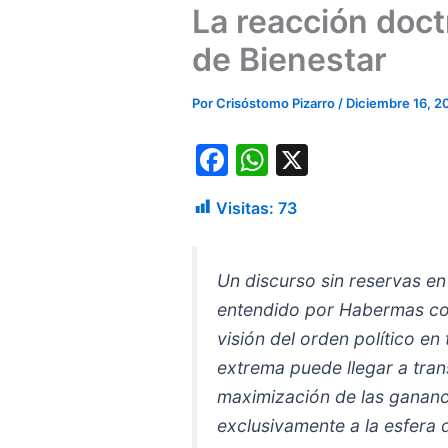
La reacción doct
de Bienestar
Por
Crisóstomo Pizarro
/
Diciembre 16, 2
F
W
X
a
h
Visitas:
73
c
at
e
s
b
A
Un discurso sin reservas en 
entendido por Habermas com
o
p
visión del orden político e
o
p
extrema puede llegar a tran
k
maximización de las gananci
exclusivamente a la esfera d