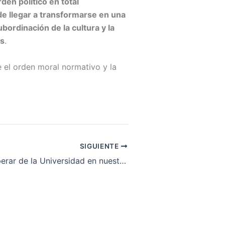
den político en total
de llegar a transformarse en una
bordinación de la cultura y la
os
.
e el orden moral normativo y la
SIGUIENTE
¿Qué cabe esperar de la Universidad en nuestro tiempo?