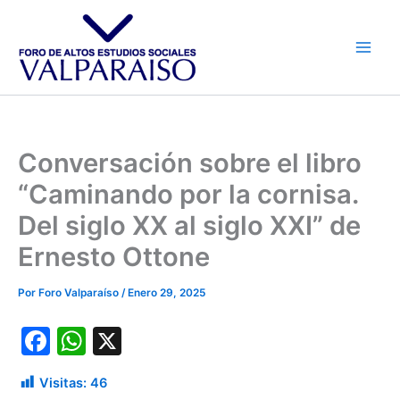
Ir
al
contenido
Conversación sobre el libro
“Caminando por la cornisa.
Del siglo XX al siglo XXI” de
Ernesto Ottone
Por
Foro Valparaíso
/
Enero 29, 2025
F
W
X
a
h
Visitas:
46
c
at