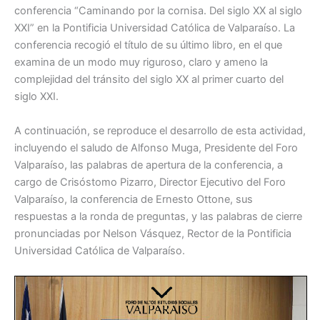
conferencia “Caminando por la cornisa. Del siglo XX al siglo
b
A
XXI” en la Pontificia Universidad Católica de Valparaíso. La
o
p
conferencia recogió el título de su último libro, en el que
o
p
examina de un modo muy riguroso, claro y ameno la
complejidad del tránsito del siglo XX al primer cuarto del
k
siglo XXI.
A continuación, se reproduce el desarrollo de esta actividad,
incluyendo el saludo de Alfonso Muga, Presidente del Foro
Valparaíso, las palabras de apertura de la conferencia, a
cargo de Crisóstomo Pizarro, Director Ejecutivo del Foro
Valparaíso, la conferencia de Ernesto Ottone, sus
respuestas a la ronda de preguntas, y las palabras de cierre
pronunciadas por Nelson Vásquez, Rector de la Pontificia
Universidad Católica de Valparaíso.