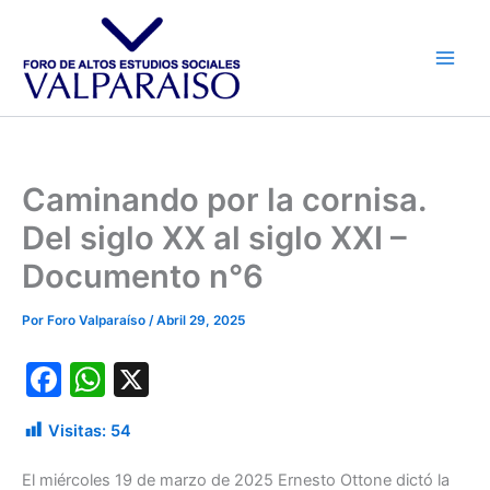
Ir
al
contenido
Caminando por la cornisa.
Del siglo XX al siglo XXI –
Documento n°6
Por
Foro Valparaíso
/
Abril 29, 2025
F
W
X
a
h
Visitas:
54
c
at
e
s
El miércoles 19 de marzo de 2025 Ernesto Ottone dictó la