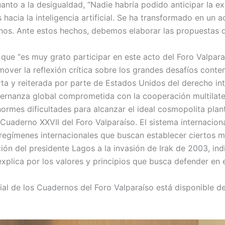
uanto a la desigualdad, “Nadie habría podido anticipar la e
hacia la inteligencia artificial. Se ha transformado en un 
os. Ante estos hechos, debemos elaborar las propuestas dir
 que “es muy grato participar en este acto del Foro Valpar
over la reflexión crítica sobre los grandes desafíos conte
erta y reiterada por parte de Estados Unidos del derecho in
nanza global comprometida con la cooperación multilatera
normes dificultades para alcanzar el ideal cosmopolita pla
Cuaderno XXVII del Foro Valparaíso. El sistema internacion
n regímenes internacionales que buscan establecer ciertos
ón del presidente Lagos a la invasión de Irak de 2003, in
xplica por los valores y principios que busca defender en e
l de los Cuadernos del Foro Valparaíso está disponible de 