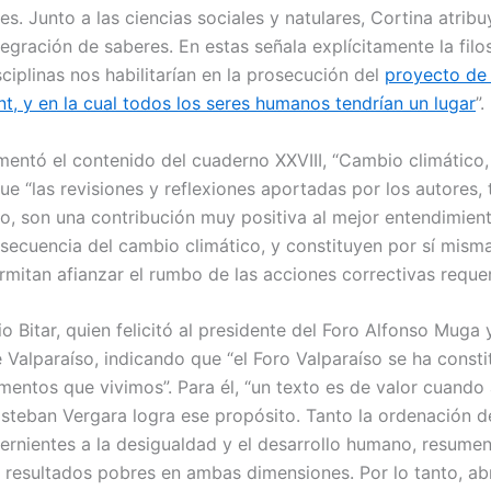
. Junto a las ciencias sociales y natulares, Cortina atrib
ración de saberes. En estas señala explícitamente la filosofí
ciplinas nos habilitarían en la prosecución del
proyecto de
nt, y en la cual todos los seres humanos tendrían un lugar
”.
entó el contenido del cuaderno XXVIII, “Cambio climático, 
e “las revisiones y reflexiones aportadas por los autores, 
ico, son una contribución muy positiva al mejor entendimien
ecuencia del cambio climático, y constituyen por sí misma
mitan afianzar el rumbo de las acciones correctivas requer
o Bitar, quien felicitó al presidente del Foro Alfonso Muga 
e Valparaíso, indicando que “el Foro Valparaíso se ha cons
mentos que vivimos”. Para él, “un texto es de valor cuando
steban Vergara logra ese propósito. Tanto la ordenación de
rnientes a la desigualdad y el desarrollo humano, resume
los resultados pobres en ambas dimensiones. Por lo tanto, ab