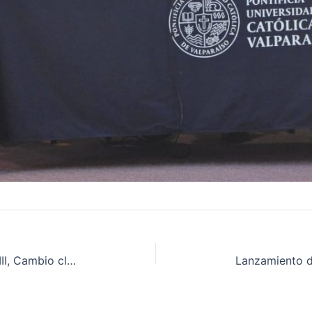
Edición Especial – Cuaderno XXVIII, Cambio climático, desarrollo humano y el futuro del crecimiento verde; XXIX, Cambio climático y desigualdad