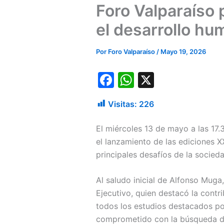
Foro Valparaíso
el desarrollo h
Por
Foro Valparaíso
/
Mayo 19, 2026
F
W
X
a
h
Visitas:
226
c
at
e
s
El miércoles 13 de mayo a las 17.
b
A
el lanzamiento de las ediciones X
principales desafíos de la socied
o
p
o
p
Al saludo inicial de Alfonso Muga
k
Ejecutivo, quien destacó la cont
todos los estudios destacados po
comprometido con la búsqueda de 