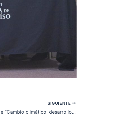
SIGUIENTE
Lanzamiento de “Cambio climático, desarrollo humano y el futuro del crecimiento verde” y “Cambio climático, desigualdad y desarrollo humano” – Documento n°10