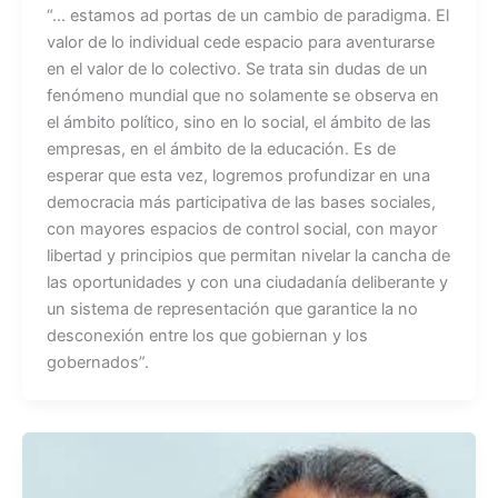
“… estamos ad portas de un cambio de paradigma. El
c
at
valor de lo individual cede espacio para aventurarse
e
s
en el valor de lo colectivo. Se trata sin dudas de un
b
A
fenómeno mundial que no solamente se observa en
el ámbito político, sino en lo social, el ámbito de las
o
p
empresas, en el ámbito de la educación. Es de
o
p
esperar que esta vez, logremos profundizar en una
k
democracia más participativa de las bases sociales,
con mayores espacios de control social, con mayor
libertad y principios que permitan nivelar la cancha de
las oportunidades y con una ciudadanía deliberante y
un sistema de representación que garantice la no
desconexión entre los que gobiernan y los
gobernados”.