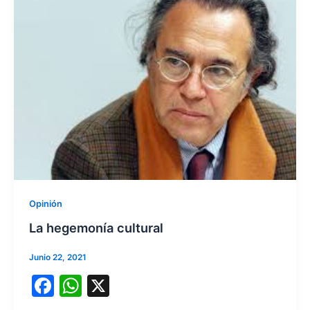
Opinión
La hegemonía cultural
Junio 22, 2021
F
W
X
a
h