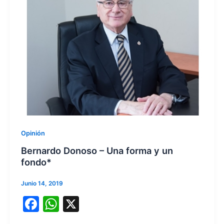
Opinión
Bernardo Donoso – Una forma y un
fondo*
Junio 14, 2019
F
W
X
a
h