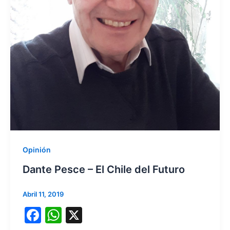
Opinión
Dante Pesce – El Chile del Futuro
Abril 11, 2019
F
W
X