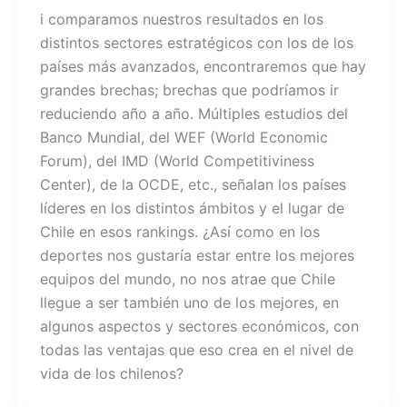
a
h
i comparamos nuestros resultados en los
c
at
distintos sectores estratégicos con los de los
e
s
países más avanzados, encontraremos que hay
b
A
grandes brechas; brechas que podríamos ir
o
p
reduciendo año a año. Múltiples estudios del
Banco Mundial, del WEF (World Economic
o
p
Forum), del IMD (World Competitiviness
k
Center), de la OCDE, etc., señalan los países
líderes en los distintos ámbitos y el lugar de
Chile en esos rankings. ¿Así como en los
deportes nos gustaría estar entre los mejores
equipos del mundo, no nos atrae que Chile
llegue a ser también uno de los mejores, en
algunos aspectos y sectores económicos, con
todas las ventajas que eso crea en el nivel de
vida de los chilenos?