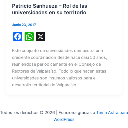
Patricio Sanhueza – Rol de las
universidades en su territorio
Junio 23, 2017
F
W
X
a
h
Este conjunto de universidades demuestra una
c
at
creciente coordinación desde hace casi 50 años,
e
s
reuniéndose periódicamente en el Consejo de
b
A
Rectores de Valparaíso. Todo lo que hacen estas
universidades son insumos valiosos para el
o
p
desarrollo territorial de Valparaíso
o
p
k
Todos los derechos © 2026 | Funciona gracias a
Tema Astra para
WordPress