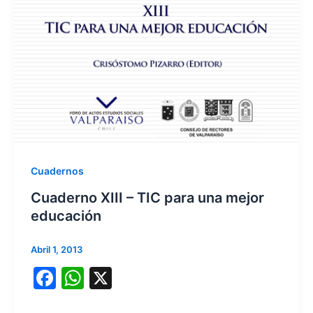
o
p
k
Cuadernos
Cuaderno XIII – TIC para una mejor
educación
Abril 1, 2013
F
W
X
a
h