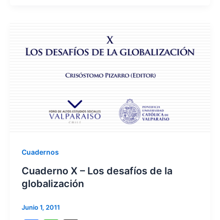
c
at
e
s
b
A
o
p
o
p
k
Cuadernos
Cuaderno X – Los desafíos de la
globalización
Junio 1, 2011