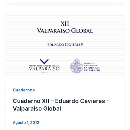
c
at
e
s
b
A
o
p
o
p
k
Cuadernos
Cuaderno XII – Eduardo Cavieres –
Valparaíso Global
Agosto 1, 2012