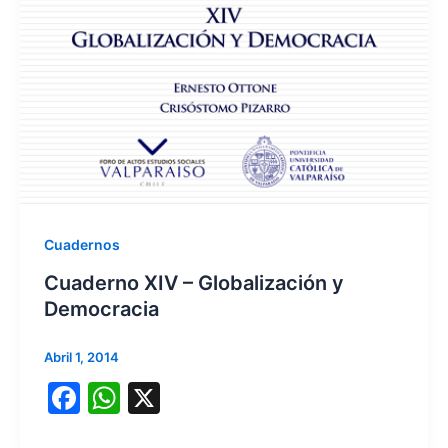
b
A
o
p
o
p
k
Cuadernos
Cuaderno XIV – Globalización y
Democracia
Abril 1, 2014
F
W
X
a
h