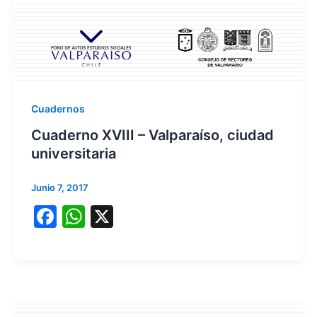
Cuadernos
Cuaderno XVIII – Valparaíso, ciudad
universitaria
Junio 7, 2017
F
W
X
a
h
c
at
e
s
b
A