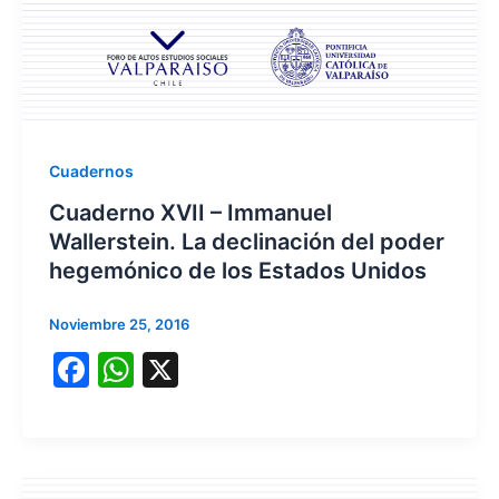
Cuadernos
Cuaderno XVII – Immanuel
Wallerstein. La declinación del poder
hegemónico de los Estados Unidos
Noviembre 25, 2016
F
W
X
a
h
c
at
e
s