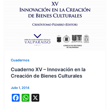
o
p
o
p
k
Cuadernos
Cuaderno XV – Innovación en la
Creación de Bienes Culturales
Julio 1, 2014
F
W
X
a
h