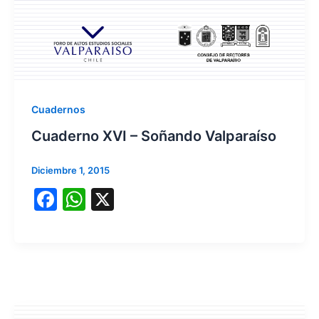
Cuadernos
Cuaderno XVI – Soñando Valparaíso
Diciembre 1, 2015
F
W
X
a
h
c
at
e
s
b
A
o
p