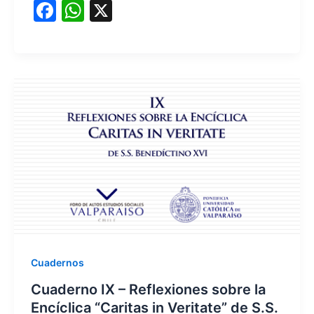
F
W
X
a
h
c
at
e
s
b
A
o
p
o
p
k
Cuadernos
Cuaderno IX – Reflexiones sobre la
Encíclica “Caritas in Veritate” de S.S.