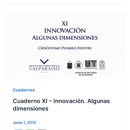
c
at
e
s
b
A
o
p
o
p
k
Cuadernos
Cuaderno XI – Innovación. Algunas
dimensiones
Junio 1, 2012