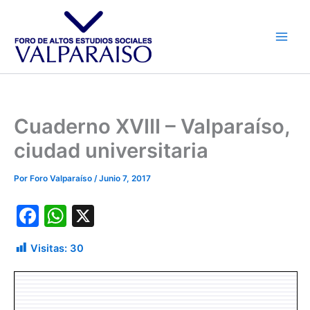
Ir
al
contenido
Cuaderno XVIII – Valparaíso,
ciudad universitaria
Por
Foro Valparaíso
/
Junio 7, 2017
F
W
X
a
h
Visitas:
30
c
at
e
s
b
A