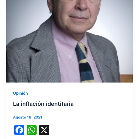
Opinión
La inflación identitaria
Agosto 16, 2021
F
W
X