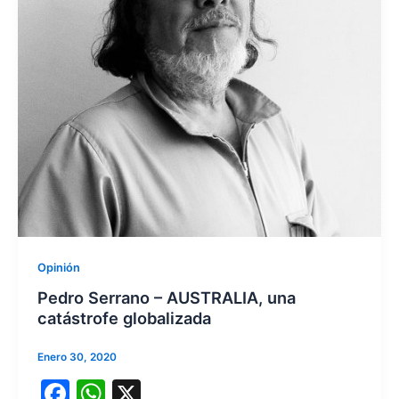
Opinión
Pedro Serrano – AUSTRALIA, una
catástrofe globalizada
Enero 30, 2020
F
W
X