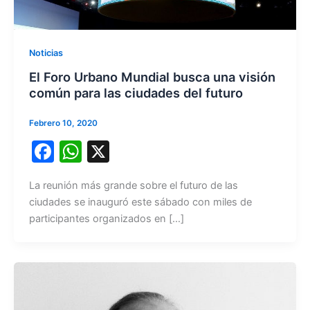
Noticias
El Foro Urbano Mundial busca una visión
común para las ciudades del futuro
Febrero 10, 2020
F
W
X
a
h
La reunión más grande sobre el futuro de las
c
at
ciudades se inauguró este sábado con miles de
e
s
participantes organizados en […]
b
A
o
p
o
p
k