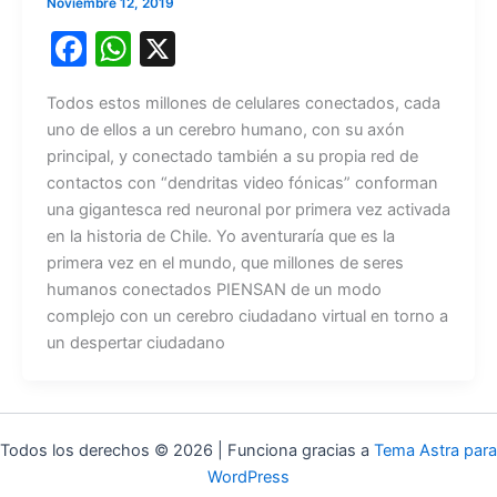
Noviembre 12, 2019
F
W
X
a
h
Todos estos millones de celulares conectados, cada
c
at
uno de ellos a un cerebro humano, con su axón
e
s
principal, y conectado también a su propia red de
b
A
contactos con “dendritas video fónicas” conforman
una gigantesca red neuronal por primera vez activada
o
p
en la historia de Chile. Yo aventuraría que es la
o
p
primera vez en el mundo, que millones de seres
k
humanos conectados PIENSAN de un modo
complejo con un cerebro ciudadano virtual en torno a
un despertar ciudadano
Todos los derechos © 2026 | Funciona gracias a
Tema Astra para
WordPress