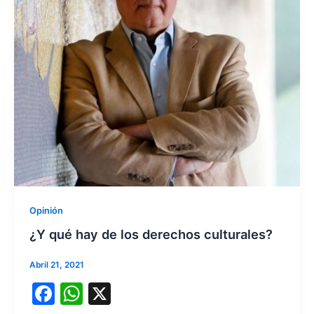
Opinión
¿Y qué hay de los derechos culturales?
Abril 21, 2021
F
W
X