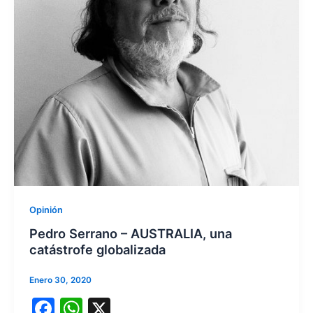
Opinión
Pedro Serrano – AUSTRALIA, una
catástrofe globalizada
Enero 30, 2020
F
W
X