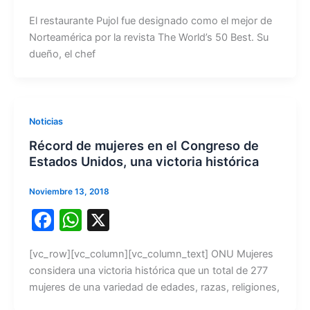
a
h
El restaurante Pujol fue designado como el mejor de
c
at
Norteamérica por la revista The World’s 50 Best. Su
e
s
dueño, el chef
b
A
o
p
o
p
Noticias
k
Récord de mujeres en el Congreso de
Estados Unidos, una victoria histórica
Noviembre 13, 2018
F
W
X
a
h
[vc_row][vc_column][vc_column_text] ONU Mujeres
c
at
considera una victoria histórica que un total de 277
e
s
mujeres de una variedad de edades, razas, religiones,
b
A