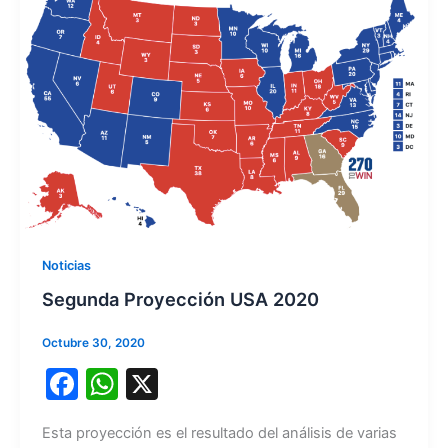
Noticias
Segunda Proyección USA 2020
Octubre 30, 2020
F
W
X
a
h
Esta proyección es el resultado del análisis de varias
c
at