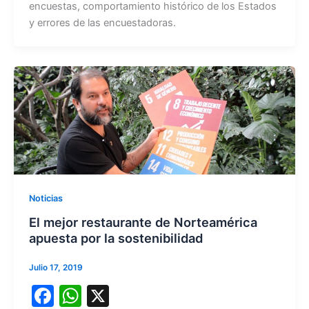
encuestas, comportamiento histórico de los Estados
e
s
y errores de las encuestadoras.
b
A
o
p
o
p
k
Noticias
El mejor restaurante de Norteamérica
apuesta por la sostenibilidad
Julio 17, 2019
F
W
X