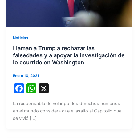
Noticias
Llaman a Trump a rechazar las
falsedades y a apoyar la investigación de
lo ocurrido en Washington
Enero 10, 2021
F
W
X
a
h
La responsable de velar por los derechos humanos
c
at
en el mundo considera que el asalto al Capitolio que
e
s
se vivió […]
b
A
o
p