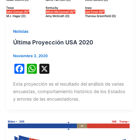
Noticias
Última Proyección USA 2020
Noviembre 3, 2020
F
W
X
a
h
Esta proyección es el resultado del análisis de varias
c
at
encuestas, comportamiento histórico de los Estados
e
s
y errores de las encuestadoras.
b
A
o
p
o
p
k