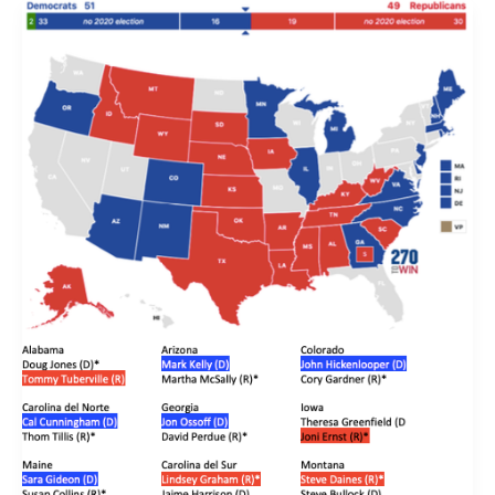
o
p
k