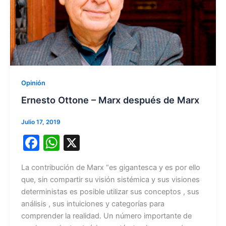
Opinión
Ernesto Ottone – Marx después de Marx
Julio 17, 2019
F
W
X
a
h
La contribución de Marx “es gigantesca y es por ello
c
at
que, sin compartir su visión sistémica y sus visiones
e
s
deterministas es posible utilizar sus conceptos , sus
b
A
análisis , sus intuiciones y categorías para
comprender la realidad. Un número importante de
o
p