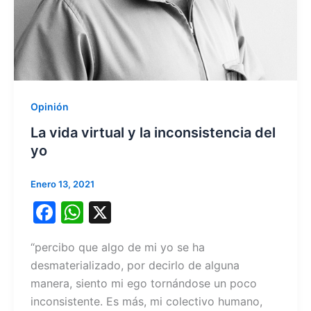
Opinión
La vida virtual y la inconsistencia del
yo
Enero 13, 2021
F
W
X
a
h
“percibo que algo de mi yo se ha
c
at
desmaterializado, por decirlo de alguna
e
s
manera, siento mi ego tornándose un poco
b
A
inconsistente. Es más, mi colectivo humano,