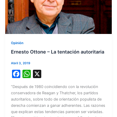
Opinión
Ernesto Ottone – La tentación autoritaria
Abril 3, 2019
F
W
X
a
h
“Después de 1980 coincidiendo con la revolución
c
at
conservadora de Reagan y Thatcher, los partidos
e
s
autoritarios, sobre todo de orientación populista de
b
A
derecha comienzan a ganar adherentes. Las razones
que explican estas tendencias parecen ser variadas.
o
p