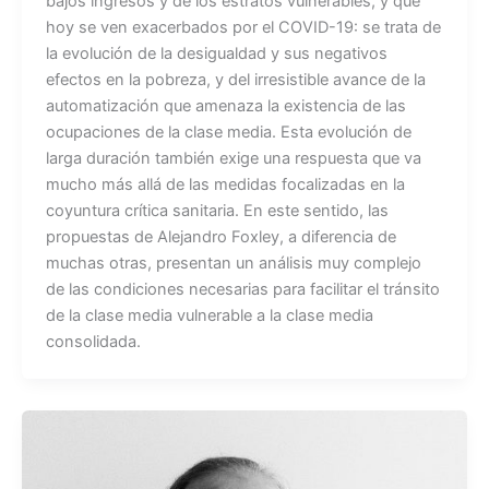
b
A
bajos ingresos y de los estratos vulnerables, y que
hoy se ven exacerbados por el COVID-19: se trata de
o
p
la evolución de la desigualdad y sus negativos
o
p
efectos en la pobreza, y del irresistible avance de la
k
automatización que amenaza la existencia de las
ocupaciones de la clase media. Esta evolución de
larga duración también exige una respuesta que va
mucho más allá de las medidas focalizadas en la
coyuntura crítica sanitaria. En este sentido, las
propuestas de Alejandro Foxley, a diferencia de
muchas otras, presentan un análisis muy complejo
de las condiciones necesarias para facilitar el tránsito
de la clase media vulnerable a la clase media
consolidada.