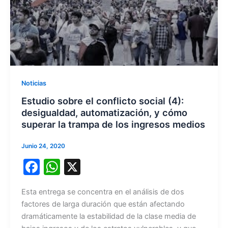
Noticias
Estudio sobre el conflicto social (4):
desigualdad, automatización, y cómo
superar la trampa de los ingresos medios
Junio 24, 2020
F
W
X
a
h
Esta entrega se concentra en el análisis de dos
c
at
factores de larga duración que están afectando
e
s
dramáticamente la estabilidad de la clase media de