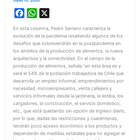
Junio 10, 2020
F
W
X
a
h
En esta columna, Pedro Serrano caracteriza la
c
at
evolución de la pandemia resaltando algunos de los
e
s
desafíos que sobrevendrán en la postpandemia en
b
A
los ámbitos de la producción de alimentos, la nueva
arquitectura y la conectividad. En el campo de la
o
p
producción de alimentos, señala “en esta área es y
o
p
será el 54% de la población trabajadora de Chile que
k
desarrolla un empleo informal, emprendimientos por
necesidad, microempresarios, venta callejera y
servicios informales desde la jardinería, la estiba, los
cargadores, la construcción, el servicio doméstico,
etc., que está quedando sin opción de ingreso diario,
por lo que, dadas las restricciones y cuarentenas,
tendrán poco acceso económico a los productos y
dependerán de medidas estatales para no agregar el