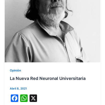
Opinión
La Nueva Red Neuronal Universitaria
Abril 8, 2021
F
W
X