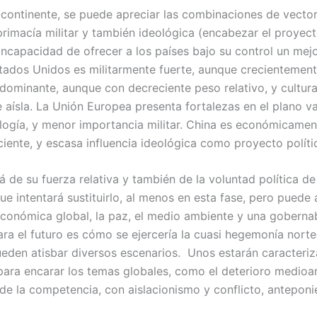
continente, se puede apreciar las combinaciones de vectores
rimacía militar y también ideológica (encabezar el proyecto
 incapacidad de ofrecer a los países bajo su control un me
tados Unidos es militarmente fuerte, aunque crecientemente
dominante, aunque con decreciente peso relativo, y cultur
 aísla. La Unión Europea presenta fortalezas en el plano va
ogía, y menor importancia militar. China es económicamen
ciente, y escasa influencia ideológica como proyecto polític
e su fuerza relativa y también de la voluntad política de 
e intentará sustituirlo, al menos en esta fase, pero puede a
conómica global, la paz, el medio ambiente y una gobernabi
 para el futuro es cómo se ejercería la cuasi hegemonía no
ueden atisbar diversos escenarios. Unos estarán caracteri
para encarar los temas globales, como el deterioro medioam
de la competencia, con aislacionismo y conflicto, anteponi