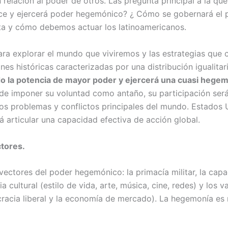
n relación al poder de otros. Las pregunta principal a la qu
rce y ejercerá poder hegemónico? ¿ Cómo se gobernará el 
ta y cómo debemos actuar los latinoamericanos.
ara explorar el mundo que viviremos y las estrategias que 
nes históricas caracterizadas por una distribución igualitar
o la potencia de mayor poder y ejercerá una cuasi hege
e imponer su voluntad como antaño, su participación será 
 los problemas y conflictos principales del mundo. Estados 
articular una capacidad efectiva de acción global.
tores.
vectores del poder hegemónico: la primacía militar, la ca
ia cultural (estilo de vida, arte, música, cine, redes) y los 
racia liberal y la economía de mercado). La hegemonía e