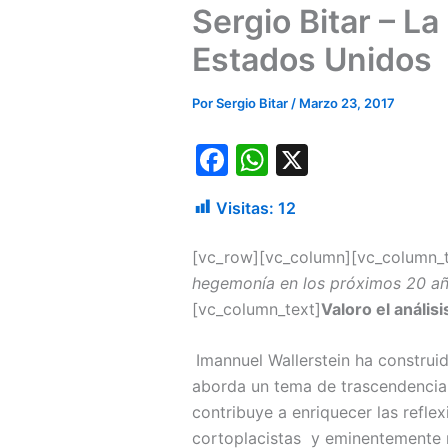
Sergio Bitar – L
Estados Unidos
Por
Sergio Bitar
/
Marzo 23, 2017
F
W
X
a
h
Visitas:
12
c
at
e
s
[vc_row][vc_column][vc_column_t
b
A
hegemonía en los próximos 20 a
[vc_column_text]
Valoro el anális
o
p
o
p
Imannuel Wallerstein ha construi
k
aborda un tema de trascendencia 
contribuye a enriquecer las refle
cortoplacistas y eminentemente n