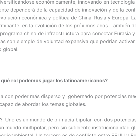
diversificándose económicamente, innovando en tecnología 
ante dependerá de la capacidad de innovación y de la con
olución económica y política de China, Rusia y Europa. La
erminante en la evolución de los próximos años. También de
o programa chino de infraestructura para conectar Eurasia 
vas son ejemplo de voluntad expansiva que podrían activar
 global.
qué rol podemos jugar los latinoamericanos?
neta con poder más disperso y gobernado por potencias me
s capaz de abordar los temas globales.
, Uno es un mundo de primacía bipolar, con dos potencias 
n mundo multipolar, pero sin suficiente institucionalidad 
medioambiental. Un tercero es de conflicto entre EEUU y R