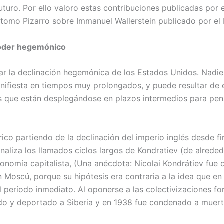
futuro. Por ello valoro estas contribuciones publicadas por
tomo Pizarro sobre Immanuel Wallerstein publicado por el
 poder hegemónico
r la declinación hegemónica de los Estados Unidos. Nadie l
ifiesta en tiempos muy prolongados, y puede resultar de es
os que están desplegándose en plazos intermedios para pe
órico partiendo de la declinación del imperio inglés desde fi
naliza los llamados ciclos largos de Kondratiev (de alred
nomía capitalista, (Una anécdota: Nicolai Kondrátiev fue d
n Moscú, porque su hipótesis era contraria a la idea que en
el período inmediato. Al oponerse a las colectivizaciones f
ado y deportado a Siberia y en 1938 fue condenado a muerte