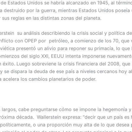
de Estados Unidos se habría alcanzado en 1945, al términ
 destruido por la guerra, mientras Estados Unidos poseía u
sus reglas en las distintas zonas del planeta.
erstein su análisis describiendo la crisis social y política d
onflicto con OPEP por petróleo, a comienzo de los 70, que 
viética presentó un alivio para reponer su primacía, lo qu
 A comienzos del siglo XXI, EEUU intenta imponerse nuevament
n éxito. Luego sobreviene la crisis financiera del 2008, que
 se dispara la deuda de ese país a niveles cercanos hoy a
 acelera los cambios planetarios de poder.
los largos, cabe preguntarse cómo se impone la hegemonía 
próxima década. Wallerstein expresa: “decir que un país es
 políticamente, o una proporción muy alta de lo que desea