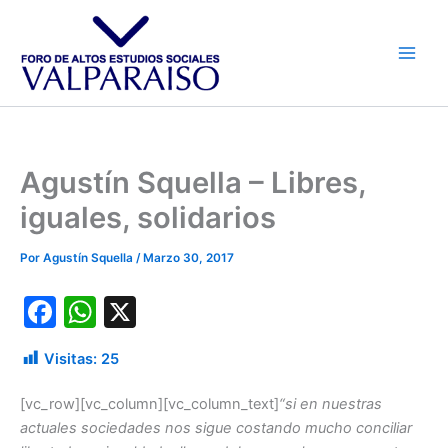
Ir
al
contenido
Agustín Squella – Libres,
iguales, solidarios
Por
Agustín Squella
/
Marzo 30, 2017
F
W
X
a
h
Visitas:
25
c
at
e
s
[vc_row][vc_column][vc_column_text]
“si en nuestras
actuales sociedades nos sigue costando mucho conciliar
b
A