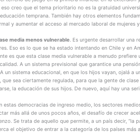
r eso creo que el tema prioritario no es la gratuidad univers
a educación temprana. También hay otros elementos funda
nformal y aumentar el acceso al mercado laboral de mujeres y
clase media menos vulnerable
. Es urgente desarrollar una 
es. Eso es lo que se ha estado intentando en Chile y en Am
ente es que esta clase media vulnerable a menudo prefiere 
alidad. A un sistema previsional que garantice una pensión 
A un sistema educacional, en que los hijos vayan, ojalá a u
da, que sea ciertamente regulada, para que la gente de cla
se, la educación de sus hijos. De nuevo, aquí hay una seri
n estas democracias de ingreso medio, los sectores medio
ectar más allá de unos pocos años, el desafío de crecer ace
zo. Se trata de aquello que permite, a un país decir, “la 
a el objetivo de entrar a la categoría de los países más 