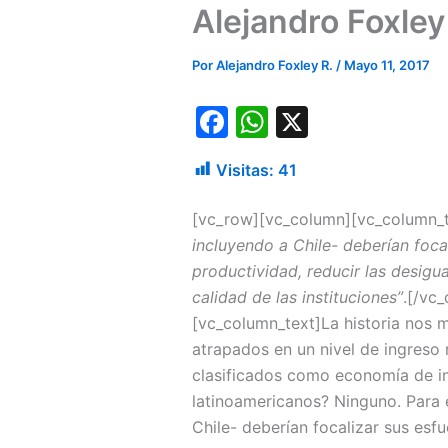
Alejandro Foxley
Por
Alejandro Foxley R.
/
Mayo 11, 2017
F
W
X
a
h
Visitas:
41
c
at
e
s
[vc_row][vc_column][vc_column_t
b
A
incluyendo a Chile- deberían foca
productividad, reducir las desigu
o
p
calidad de las instituciones”
.[/vc
o
p
[vc_column_text]La historia nos 
k
atrapados en un nivel de ingreso
clasificados como economía de in
latinoamericanos? Ninguno. Para e
Chile- deberían focalizar sus esf