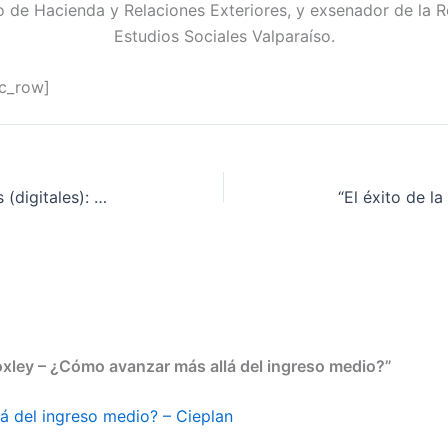
o de Hacienda y Relaciones Exteriores, y exsenador de la R
Estudios Sociales Valparaíso.
vc_row]
Claudio Elórtegui G. – Populismos (digitales): un fenómeno comunicacional
oxley – ¿Cómo avanzar más allá del ingreso medio?”
 del ingreso medio? – Cieplan