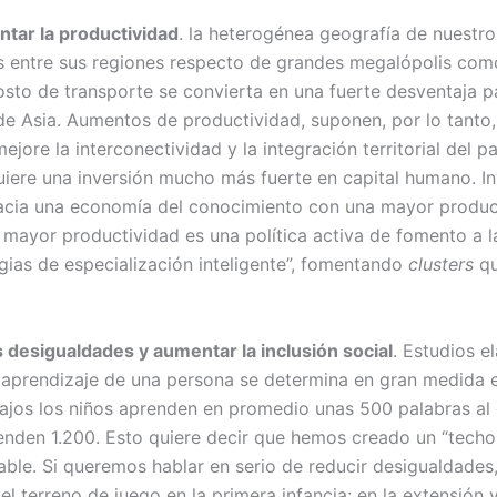
ntar la productividad
. la heterogénea geografía de nuestros
res entre sus regiones respecto de grandes megalópolis com
costo de transporte se convierta en una fuerte desventaja
de Asia. Aumentos de productividad, suponen, por lo tanto
mejore la interconectividad y la integración territorial del 
uiere una inversión mucho más fuerte en capital humano. In
cia una economía del conocimiento con una mayor producti
 mayor productividad es una política activa de fomento a l
gias de especialización inteligente”, fomentando
clusters
qu
s desigualdades y aumentar la inclusión social
. Estudios e
aprendizaje de una persona se determina en gran medida e
bajos los niños aprenden en promedio unas 500 palabras al 
renden 1.200. Esto quiere decir que hemos creado un “tech
rable. Si queremos hablar en serio de reducir desigualdade
el terreno de juego en la primera infancia: en la extensión 