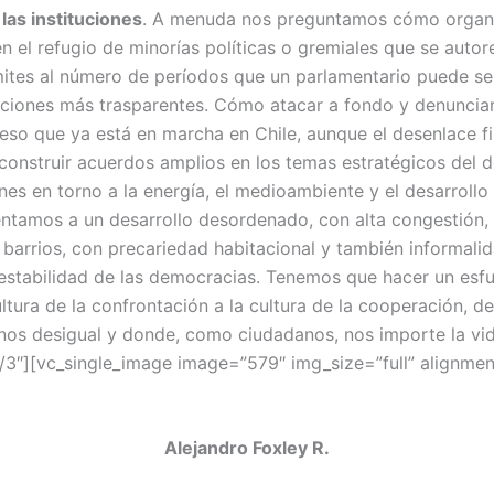
 las instituciones
. A menuda nos preguntamos cómo organiza
n el refugio de minorías políticas o gremiales que se autor
ites al número de períodos que un parlamentario puede ser 
tuciones más trasparentes. Cómo atacar a fondo y denunciar
o que ya está en marcha en Chile, aunque el desenlace fin
construir acuerdos amplios en los temas estratégicos del d
nes en torno a la energía, el medioambiente y el desarrol
ntamos a un desarrollo desordenado, con alta congestión, 
 barrios, con precariedad habitacional y también informali
a estabilidad de las democracias. Tenemos que hacer un esf
ura de la confrontación a la cultura de la cooperación, de l
nos desigual y donde, como ciudadanos, nos importe la vid
/3″][vc_single_image image=”579″ img_size=”full” alignme
Alejandro Foxley R.