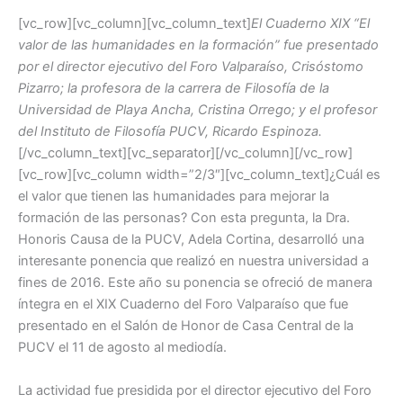
e
s
[vc_row][vc_column][vc_column_text]
El Cuaderno XIX “El
valor de las humanidades en la formación” fue presentado
b
A
por el director ejecutivo del Foro Valparaíso, Crisóstomo
o
p
Pizarro; la profesora de la carrera de Filosofía de la
o
p
Universidad de Playa Ancha, Cristina Orrego; y el profesor
del Instituto de Filosofía PUCV, Ricardo Espinoza.
k
[/vc_column_text][vc_separator][/vc_column][/vc_row]
[vc_row][vc_column width=”2/3″][vc_column_text]¿Cuál es
el valor que tienen las humanidades para mejorar la
formación de las personas? Con esta pregunta, la Dra.
Honoris Causa de la PUCV, Adela Cortina, desarrolló una
interesante ponencia que realizó en nuestra universidad a
fines de 2016. Este año su ponencia se ofreció de manera
íntegra en el XIX Cuaderno del Foro Valparaíso que fue
presentado en el Salón de Honor de Casa Central de la
PUCV el 11 de agosto al mediodía.
La actividad fue presidida por el director ejecutivo del Foro