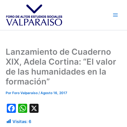
Ir
al
contenido
Lanzamiento de Cuaderno
XIX, Adela Cortina: “El valor
de las humanidades en la
formación”
Por
Foro Valparaíso
/
Agosto 16, 2017
F
W
X
a
h
Visitas:
6
c
at