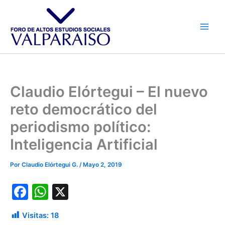
Ir
al
contenido
Claudio Elórtegui – El nuevo
reto democrático del
periodismo político:
Inteligencia Artificial
Por
Claudio Elórtegui G.
/
Mayo 2, 2019
F
W
X
a
h
Visitas:
18
c
at