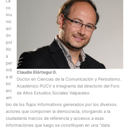
La
co
mu
nic
aci
ón
pol
ític
a
per
mit
Claudio Elórtegui G.
e el
Doctor en Ciencias de la Comunicación y Periodismo.
int
Académico PUCV e integrante del directorio del Foro
erc
de Altos Estudios Sociales Valparaíso
am
bio de los flujos informativos generados por los diversos
actores que componen la democracia, otorgando a la
ciudadanía marcos de referencia y accesos a esas
informaciones que luego se constituyen en una “data