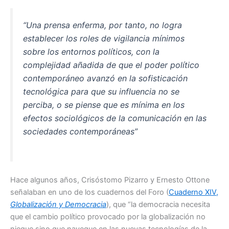
e
s
“Una prensa enferma, por tanto, no logra
b
A
establecer los roles de vigilancia mínimos
o
p
sobre los entornos políticos, con la
o
p
complejidad añadida de que el poder político
k
contemporáneo avanzó en la sofisticación
tecnológica para que su influencia no se
perciba, o se piense que es mínima en los
efectos sociológicos de la comunicación en las
sociedades contemporáneas”
Hace algunos años, Crisóstomo Pizarro y Ernesto Ottone
señalaban en uno de los cuadernos del Foro (
Cuaderno XIV,
Globalización y Democracia
), que “la democracia necesita
que el cambio político provocado por la globalización no