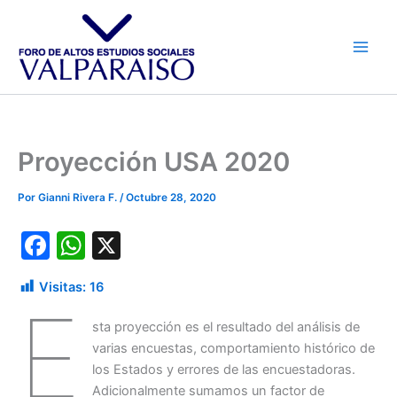
Ir
al
contenido
Proyección USA 2020
Por
Gianni Rivera F.
/
Octubre 28, 2020
F
W
X
a
h
Visitas:
16
c
at
E
e
s
sta proyección es el resultado del análisis de
varias encuestas, comportamiento histórico de
b
A
los Estados y errores de las encuestadoras.
o
p
Adicionalmente sumamos un factor de